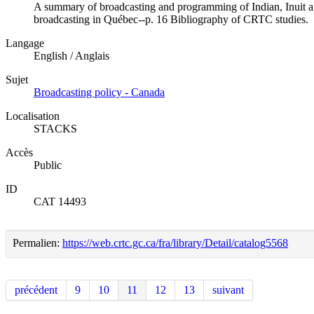
A summary of broadcasting and programming of Indian, Inuit an
broadcasting in Québec--p. 16 Bibliography of CRTC studies.
Langage
English / Anglais
Sujet
Broadcasting policy - Canada
Localisation
STACKS
Accès
Public
ID
CAT 14493
Permalien:
https://web.crtc.gc.ca/fra/library/Detail/catalog5568
précédent
9
10
11
12
13
suivant