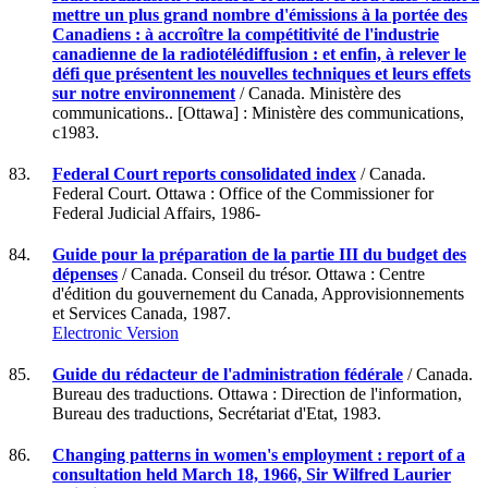
mettre un plus grand nombre d'émissions à la portée des
Canadiens : à accroître la compétitivité de l'industrie
canadienne de la radiotélédiffusion : et enfin, à relever le
défi que présentent les nouvelles techniques et leurs effets
sur notre environnement
/ Canada. Ministère des
communications.. [Ottawa] : Ministère des communications,
c1983.
83.
Federal Court reports consolidated index
/ Canada.
Federal Court. Ottawa : Office of the Commissioner for
Federal Judicial Affairs, 1986-
84.
Guide pour la préparation de la partie III du budget des
dépenses
/ Canada. Conseil du trésor. Ottawa : Centre
d'édition du gouvernement du Canada, Approvisionnements
et Services Canada, 1987.
Electronic Version
85.
Guide du rédacteur de l'administration fédérale
/ Canada.
Bureau des traductions. Ottawa : Direction de l'information,
Bureau des traductions, Secrétariat d'Etat, 1983.
86.
Changing patterns in women's employment : report of a
consultation held March 18, 1966, Sir Wilfred Laurier