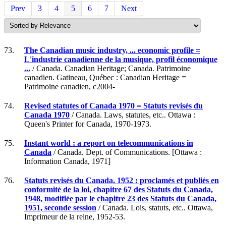
Prev
3
4
5
6
7
Next
73.
The Canadian music industry, ... economic profile =
L'industrie canadienne de la musique, profil économique
...
/ Canada. Canadian Heritage; Canada. Patrimoine
canadien. Gatineau, Québec : Canadian Heritage =
Patrimoine canadien, c2004-
74.
Revised statutes of Canada 1970 = Statuts revisés du
Canada 1970
/ Canada. Laws, statutes, etc.. Ottawa :
Queen's Printer for Canada, 1970-1973.
75.
Instant world : a report on telecommunications in
Canada
/ Canada. Dept. of Communications. [Ottawa :
Information Canada, 1971]
76.
Statuts revisés du Canada, 1952 : proclamés et publiés en
conformité de la loi, chapitre 67 des Statuts du Canada,
1948, modifiée par le chapitre 23 des Statuts du Canada,
1951, seconde session
/ Canada. Lois, statuts, etc.. Ottawa,
Imprimeur de la reine, 1952-53.