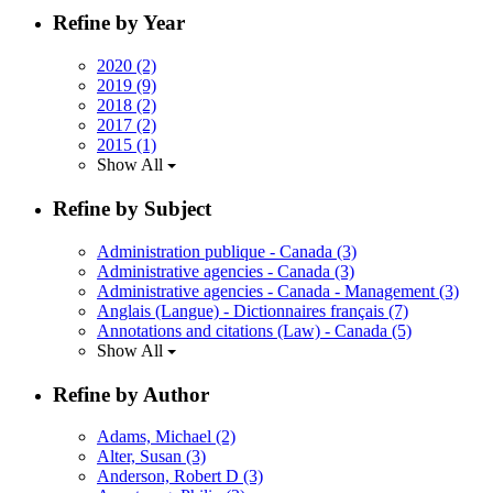
Refine by Year
2020
(2)
2019
(9)
2018
(2)
2017
(2)
2015
(1)
Show All
Refine by Subject
Administration publique - Canada
(3)
Administrative agencies - Canada
(3)
Administrative agencies - Canada - Management
(3)
Anglais (Langue) - Dictionnaires français
(7)
Annotations and citations (Law) - Canada
(5)
Show All
Refine by Author
Adams, Michael
(2)
Alter, Susan
(3)
Anderson, Robert D
(3)