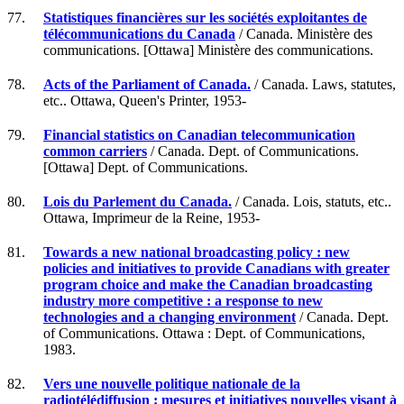
77.
Statistiques financières sur les sociétés exploitantes de
télécommunications du Canada
/ Canada. Ministère des
communications. [Ottawa] Ministère des communications.
78.
Acts of the Parliament of Canada.
/ Canada. Laws, statutes,
etc.. Ottawa, Queen's Printer, 1953-
79.
Financial statistics on Canadian telecommunication
common carriers
/ Canada. Dept. of Communications.
[Ottawa] Dept. of Communications.
80.
Lois du Parlement du Canada.
/ Canada. Lois, statuts, etc..
Ottawa, Imprimeur de la Reine, 1953-
81.
Towards a new national broadcasting policy : new
policies and initiatives to provide Canadians with greater
program choice and make the Canadian broadcasting
industry more competitive : a response to new
technologies and a changing environment
/ Canada. Dept.
of Communications. Ottawa : Dept. of Communications,
1983.
82.
Vers une nouvelle politique nationale de la
radiotélédiffusion : mesures et initiatives nouvelles visant à